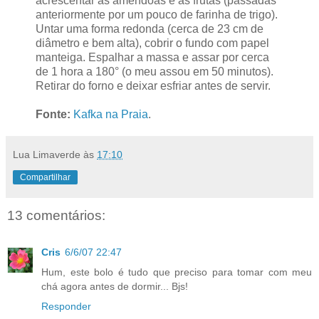
acrescentar as amêndoas e as frutas (passadas
anteriormente por um pouco de farinha de trigo).
Untar uma forma redonda (cerca de 23 cm de
diâmetro e bem alta), cobrir o fundo com papel
manteiga. Espalhar a massa e assar por cerca
de 1 hora a 180° (o meu assou em 50 minutos).
Retirar do forno e deixar esfriar antes de servir.
Fonte:
Kafka na Praia
.
Lua Limaverde
às
17:10
Compartilhar
13 comentários:
Cris
6/6/07 22:47
Hum, este bolo é tudo que preciso para tomar com meu
chá agora antes de dormir... Bjs!
Responder