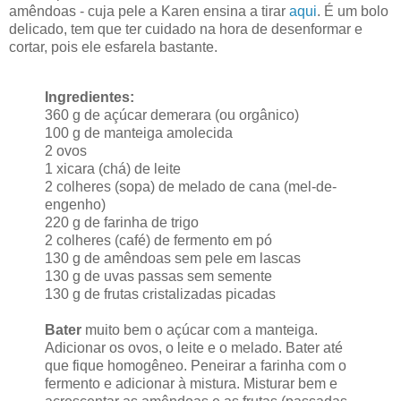
amêndoas - cuja pele a Karen ensina a tirar
aqui
. É um bolo
delicado, tem que ter cuidado na hora de desenformar e
cortar, pois ele esfarela bastante.
Ingredientes:
360 g de açúcar demerara (ou orgânico)
100 g de manteiga amolecida
2 ovos
1 xicara (chá) de leite
2 colheres (sopa) de melado de cana (mel-de-
engenho)
220 g de farinha de trigo
2 colheres (café) de fermento em pó
130 g de amêndoas sem pele em lascas
130 g de uvas passas sem semente
130 g de frutas cristalizadas picadas
Bater
muito bem o açúcar com a manteiga.
Adicionar os ovos, o leite e o melado. Bater até
que fique homogêneo. Peneirar a farinha com o
fermento e adicionar à mistura. Misturar bem e